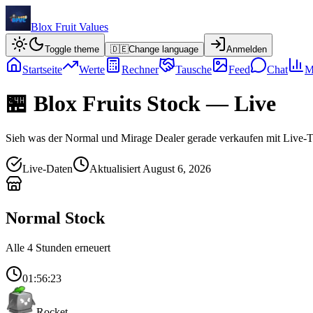
Blox Fruit Values
Toggle theme
🇩🇪
Change language
Anmelden
Startseite
Werte
Rechner
Tausche
Feed
Chat
M
🏪
Blox Fruits Stock — Live
Sieh was der Normal und Mirage Dealer gerade verkaufen mit Live-
Live-Daten
Aktualisiert August 6, 2026
Normal Stock
Alle 4 Stunden erneuert
01:56:23
Rocket