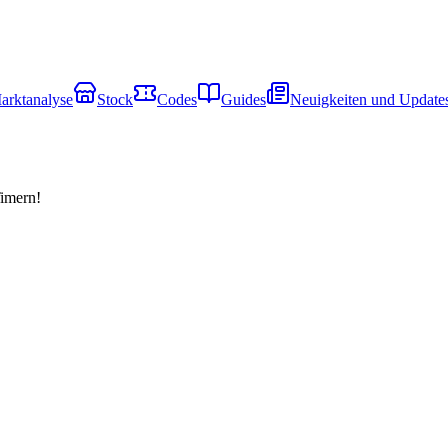
arktanalyse
Stock
Codes
Guides
Neuigkeiten und Update
Timern!